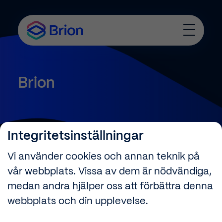
T
o
g
g
l
Brion
e
M
e
n
u
Integritetsinställningar
info@briongruppen.se
+46 (0)31-10 51 00
Vi använder cookies och annan teknik på
Alfagatan 7
vår webbplats. Vissa av dem är nödvändiga,
431 49 Mölndal
medan andra hjälper oss att förbättra denna
webbplats och din upplevelse.
Integritetsinställningar