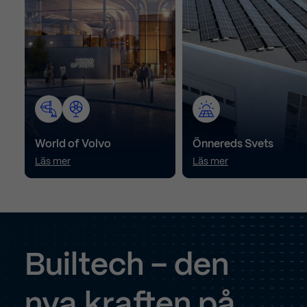
Visa cookieinformation
World of Volvo
Önnereds Svets
Läs mer
Läs mer
Builtech
–
den
nya
kraften
på