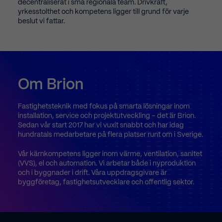
1
4
decentraliserat i små regionala team. Drivkraft,
yrkesstolthet och kompetens ligger till grund för varje
beslut vi fattar.
2
5
Om
Brion
3
6
Fastighetsteknik
med
fokus
på
smarta
lösningar
inom
installation,
service
och
projektutveckling
–
det
är
Brion.
Sedan
vår
start
2017
har
vi
vuxit
snabbt
och
har
idag
4
7
hundratals
medarbetare
på
flera
platser
runt
om
i
Sverige.
Vår
kärnkompetens
ligger
inom
värme,
ventilation,
sanitet
(VVS),
el
och
automation.
Vi
arbetar
både
i
nyproduktion
och
i
byggnader
i
drift.
Våra
uppdragsgivare
är
5
8
byggföretag,
fastighetsutvecklare
och
offentlig
sektor.