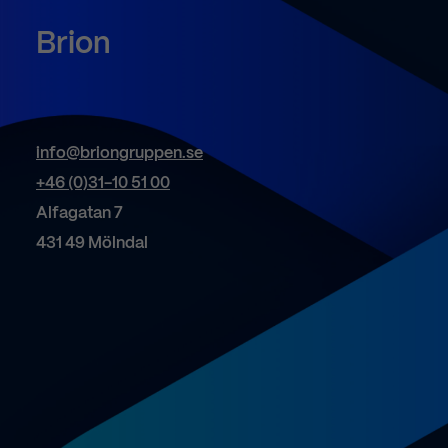
Brion
info@briongruppen.se
+46 (0)31-10 51 00
Alfagatan 7
431 49 Mölndal