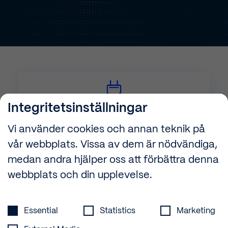
Integritetsinställningar
El
Vi använder cookies och annan teknik på
Mer om det
vår webbplats. Vissa av dem är nödvändiga,
medan andra hjälper oss att förbättra denna
webbplats och din upplevelse.
Rör
Integritetsinställningar
Mer om det
Essential
Statistics
Marketing