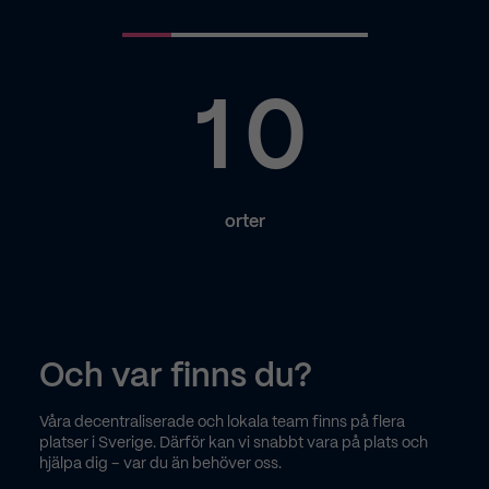
0
6
9
0
0
0
0
7
1
0
0
0
0
0
M
+
1
1
8
1
2
1
1
1
1
1
orter
2
2
2
9
3
2
2
2
2
2
Och var finns du?
3
3
3
4
0
3
3
3
3
3
Våra decentraliserade och lokala team finns på flera
platser i Sverige. Därför kan vi snabbt vara på plats och
hjälpa dig – var du än behöver oss.