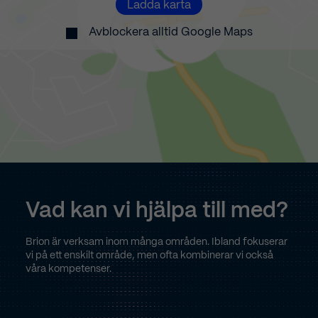
9
9
9
0
9
Ladda karta
9
9
9
9
Avblockera alltid Google Maps
0
0
0
0
0
0
0
0
Vad
kan
vi
hjälpa
till
med?
Brion
är
verksam
inom
många
områden.
Ibland
fokuserar
vi
på
ett
enskilt
område,
men
ofta
kombinerar
vi
också
våra
kompetenser.