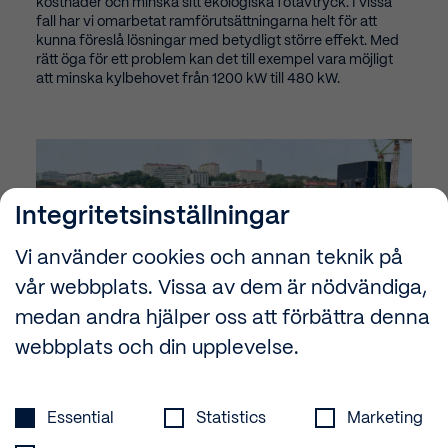
kostnader och minska sitt ekologiska fotavtryck. I vissa
fall har vi omarbetat ramförutsättningarna helt för att
kunna föreslå lösningar med betydligt större effekt. Med
rätt öga för ett problem kan det till exempel vara möjligt
att minska kylbehovet från 1200 kW till 480 kW.
Integritetsinställningar
Vi använder cookies och annan teknik på
vår webbplats. Vissa av dem är nödvändiga,
medan andra hjälper oss att förbättra denna
webbplats och din upplevelse.
Integritetsinställningar
Essential
Statistics
Marketing