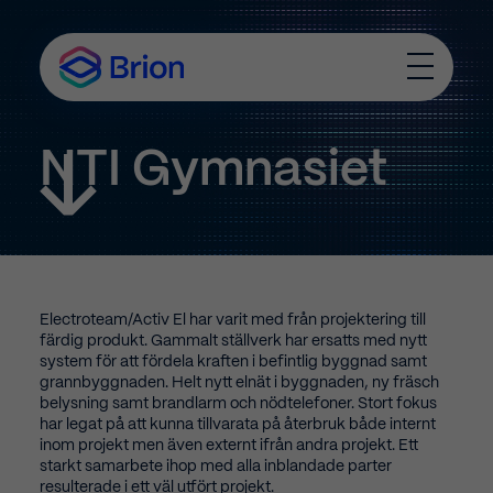
T
o
g
g
NTI Gymnasiet
l
S
e
c
M
r
e
o
n
l
u
l
D
o
Electroteam/Activ El har varit med från projektering till
w
färdig produkt. Gammalt ställverk har ersatts med nytt
n
system för att fördela kraften i befintlig byggnad samt
grannbyggnaden. Helt nytt elnät i byggnaden, ny fräsch
belysning samt brandlarm och nödtelefoner. Stort fokus
har legat på att kunna tillvarata på återbruk både internt
inom projekt men även externt ifrån andra projekt. Ett
starkt samarbete ihop med alla inblandade parter
resulterade i ett väl utfört projekt.