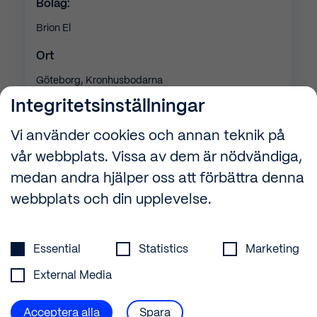
Bolag:
Brion El
Ort
Göteborg, Kronhusbodarna
Integritetsinställningar
TID
Vi använder cookies och annan teknik på
(2023) 1 år
vår webbplats. Vissa av dem är nödvändiga,
Teknikområde
medan andra hjälper oss att förbättra denna
Elinstallation
webbplats och din upplevelse.
Integritetsinställningar
Essential
Statistics
Marketing
External Media
Acceptera alla
Spara